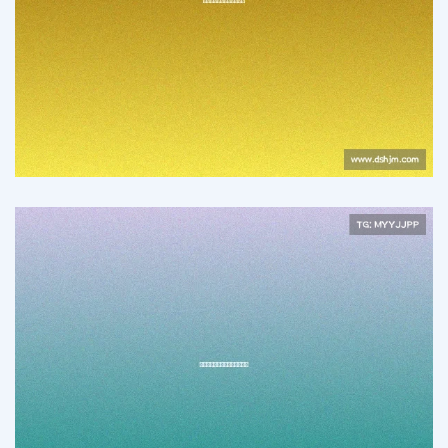
电竞酒店五人房能住几个人
电竞教育人才培养的探索与实践