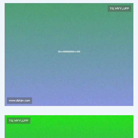
西安we电子竞技部招聘—西安we电
竞馆