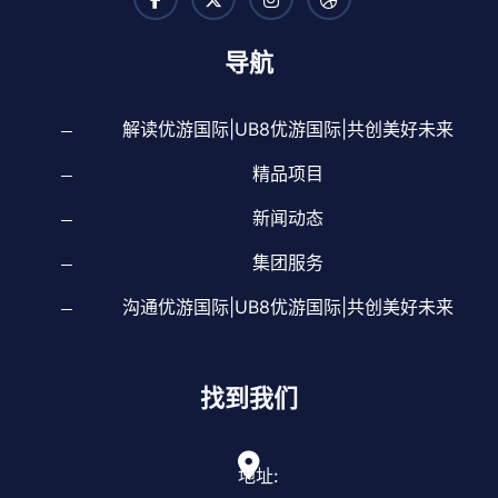
导航
解读优游国际|UB8优游国际|共创美好未来
精品项目
新闻动态
集团服务
沟通优游国际|UB8优游国际|共创美好未来
找到我们
地址: