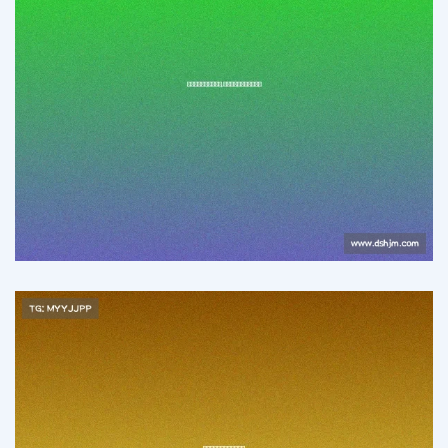
腾讯将电子竞技定义为,是基于游戏
又超越游戏的